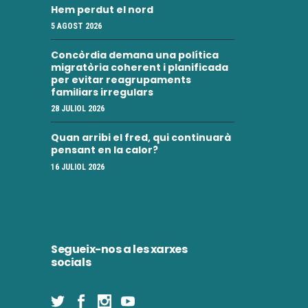
Hem perdut el nord
5 AGOST 2026
Concòrdia demana una política
migratòria coherent i planificada
per evitar reagrupaments
familiars irregulars
28 JULIOL 2026
Quan arribi el fred, qui continuarà
pensant en la calor?
16 JULIOL 2026
Segueix-nos a les xarxes
socials