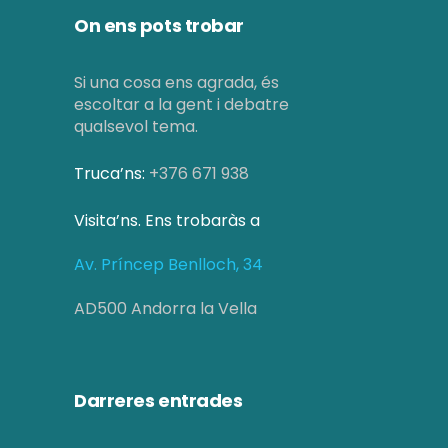
On ens pots trobar
Si una cosa ens agrada, és
escoltar a la gent i debatre
qualsevol tema.
Truca’ns:
+376 671 938
Visita’ns. Ens trobaràs a
Av. Príncep Benlloch, 34
AD500 Andorra la Vella
Darreres entrades