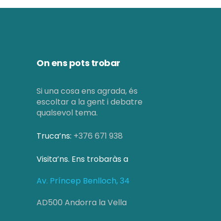
On ens pots trobar
Si una cosa ens agrada, és
escoltar a la gent i debatre
qualsevol tema.
Truca’ns:
+376 671 938
Visita’ns. Ens trobaràs a
Av. Príncep Benlloch, 34
AD500 Andorra la Vella