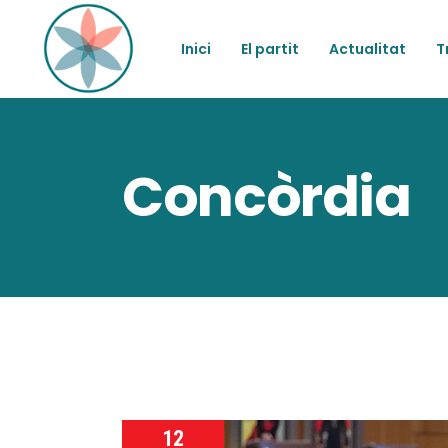
Inici
El partit
Actualitat
T
Concòrdia
12