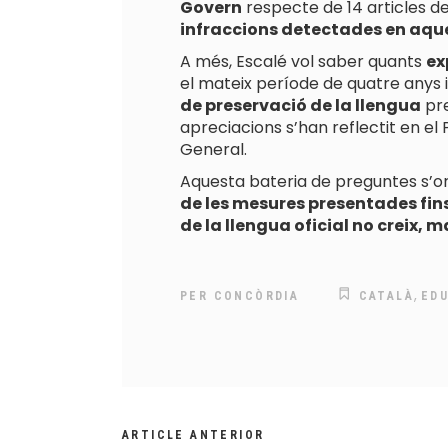
Govern
respecte de 14 articles de 
infraccions detectades en aque
A més, Escalé vol saber quants
ex
el mateix període de quatre anys 
de preservació de la llengua
pre
apreciacions s’han reflectit en el P
General.
Aquesta bateria de preguntes s’ori
de les mesures presentades fins 
de la llengua oficial no creix,
,
PER
CONCÒRDIA
CATALÀ
ED
ARTICLE ANTERIOR