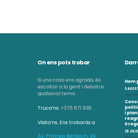
On ens pots trobar
Darr
Si una cosa ens agrada, és
Hem p
escoltar a la gent i debatre
5 AGOST
qualsevol tema.
Conc
polít
Truca’ns:
+376 671 938
i pla
reagr
Visita’ns. Ens trobaràs a
irreg
28 JULI
Av. Príncep Benlloch, 34