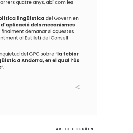
 darrers quatre anys, així com les
lítica lingüística
del Govern en
ra d’aplicació dels mecanismes
 per finalment demanar si aquestes
entment al Butlletí del Consell
inquietud del GPC sobre “
la tebior
üístic a Andorra, en el qual l’ús
e
“.
ARTICLE SEGÜENT