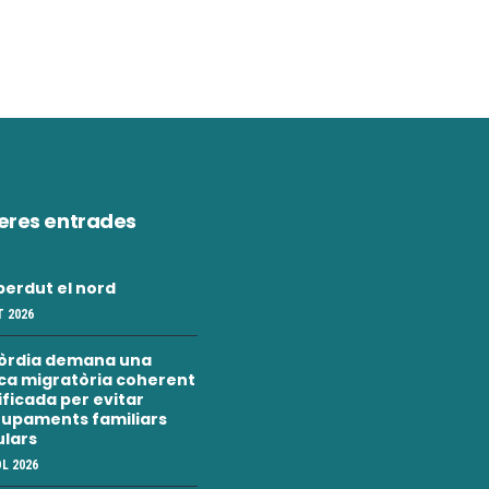
eres entrades
erdut el nord
 2026
òrdia demana una
ica migratòria coherent
nificada per evitar
upaments familiars
ulars
OL 2026