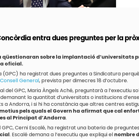
Concòrdia entra dues preguntes per la pròx
qüestionaran sobre la implantació d’universitats priv
 oficial.
 (GPC) ha registrat dues preguntes a Sindicatura perquè
Consell General
, prevista per dimecres 18 d’octubre.
ral del GPC, Maria Àngels Aché, preguntarà a l’executiu so
, demanant la quantitat d’universitats o institucions d’e
s a Andorra, i si hi ha constància que altres centres estigu
 motius pels quals el Govern ha afirmat que cal enfort
es al Principat d’Andorra
.
l GPC, Cerni Escalé, ha registrat una bateria de pregunte
cial
. Escalé demana a l’executiu que expliqui el
nombre d