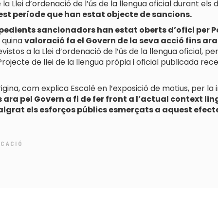
la Llei d’ordenació de l’ús de la llengua oficial durant els
st període que han estat objecte de sancions.
pedients sancionadors han estat oberts d’ofici per Po
i quina
valoració fa el Govern de la seva acció fins a
vistos a la Llei d’ordenació de l’ús de la llengua oficial,
rojecte de llei de la llengua pròpia i oficial publicada rec
gina, com explica Escalé en l’exposició de motius, per la 
ara pel Govern a fi de fer front a l’actual context ling
 malgrat els esforços públics esmerçats a aquest efect
UCACIÓ