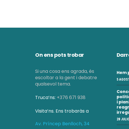
On ens pots trobar
Darr
Si una cosa ens agrada, és
Hem p
escoltar a la gent i debatre
5 AGOST
qualsevol tema.
Conc
polít
Truca’ns:
+376 671 938
i pla
reagr
Visita’ns. Ens trobaràs a
irreg
28 JULI
Av. Príncep Benlloch, 34