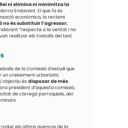
llei ni elimina ni minimitza la
ndorra Endavant. El que fa és
ensació econòmica, la reclami
ò no és substituir l’agressor;
davant “respecte a la veritat i no
n realitzar els treballs del text
26
eballs de la Comissió d’estudi que
ar un creixement urbanístic
 L’objectiu és
disposar de més
lhora president d’aquesta comissió,
citat de càrrega parroquials, així
iminars.
roduir els últims avenços de la