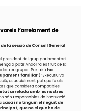
voreix l’arrelament de
de la sessió de Consell General
el president del grup parlamentari
ença a patir Andorra és fruit de la
poder reagrupar. Per això
ha
grupament familiar
(l’Executiu va
ació, especialment pel que fa als
itats que considera compatibles.
ietat arrelada amb les nostres
 no són responsables de l’actuació
a casa i no tinguin el neguit de
Principat, que no el que ha de