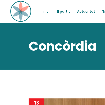
Inici
El partit
Actualitat
T
Concòrdia
13