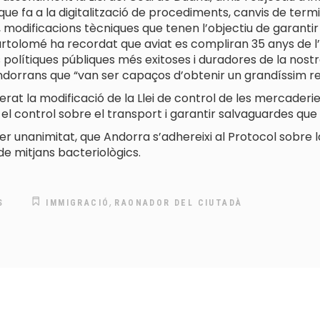
ue fa a la digitalització de procediments, canvis de termi
va, modificacions tècniques que tenen l’objectiu de garanti
Bartolomé ha recordat que aviat es compliran 35 anys de 
polítiques públiques més exitoses i duradores de la nostra
andorrans que “van ser capaços d’obtenir un grandíssim re
t la modificació de la Llei de control de les mercaderies
el control sobre el transport i garantir salvaguardes que 
er unanimitat, que Andorra s’adhereixi al Protocol sobre la
i de mitjans bacteriològics.
,
S
IMMIGRACIÓ
RAONADOR DEL CIUTADÀ