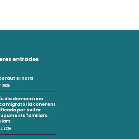
eres entrades
erdut el nord
 2026
òrdia demana una
ica migratòria coherent
nificada per evitar
upaments familiars
ulars
OL 2026