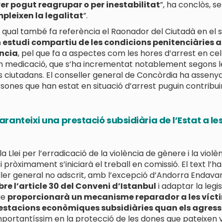
er pogut reagrupar o per inestabilitat
”, ha conclòs, s
leixen la legalitat
”.
al qual també fa referència el Raonador del Ciutadà en el 
 estudi compartiu de les condicions penitenciàries a
ència
, pel que fa a aspectes com les hores d’arrest en ce
n medicació, que s’ha incrementat notablement segons l
ls ciutadans. El conseller general de Concòrdia ha asseny
sones que han estat en situació d’arrest puguin contribui
anteixi una prestació subsidiària de l’Estat a les
la Llei per l’erradicació de la violència de gènere i la vio
pròximament s’iniciarà el treball en comissió. El text l
eller general no adscrit, amb l’excepció d’Andorra Endava
re l’article 30 del Conveni d’Istanbul
i adaptar la legi
ue
proporcionarà un mecanisme reparador a les vícti
restacions econòmiques subsidiàries quan els agres
importantíssim en la protecció de les dones que pateixen 