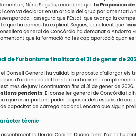
rlamentari, Núria Segués, recordant que
la Proposició de 
tal com va declarar en un article del grup parlamentari A
desemparada, i assegura que l’Estat, que avança la comp
icte que ha comès, ha explicat Segués, concloent que “
aix
 consellera general de Concòrdia ha demanat a Andorra En
 lamentant que la formació no fes cap aportació quan es va
di de l’urbanisme finalitzarà el 31 de gener de 20
el Consell General ha validat la proposta d’allargar els tr
cniques d’ordenació del territori i urbanisme a implement
uest mes de juny i continuaran fins al 31 de gener de 2026.
estions pendents
. El conseller general de Concòrdia i a
overn que és important poder disposar dels estudis de capa
 de capacitat de càrrega nacional, encara que siguin prel
caràcter tècnic
assentiment la Llei del Codi de Duana, amb l’objectiu d’int