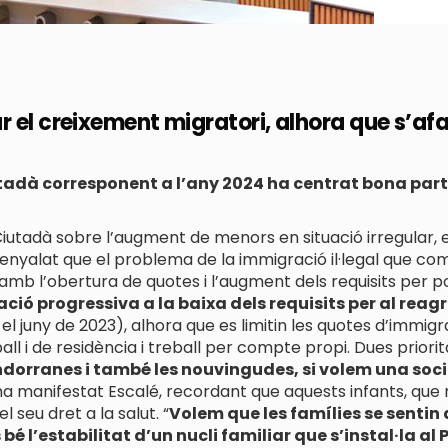
 el creixement migratori, alhora que s’afa
tadà corresponent a l’any 2024 ha centrat bona part 
Ciutadà sobre l’augment de menors en situació irregular, 
enyalat que el problema de la immigració il·legal que com
, amb l’obertura de quotes i l’augment dels requisits per 
ció progressiva a la baixa dels requisits per al rea
l juny de 2023), alhora que es limitin les quotes d’immigr
ll i de residència i treball per compte propi. Dues prior
ndorranes i també les nouvingudes, si volem una soc
 ha manifestat Escalé, recordant que aquests infants, que
 seu dret a la salut. “
Volem que les famílies se sentin 
 l’estabilitat d’un nucli familiar que s’instal·la al 