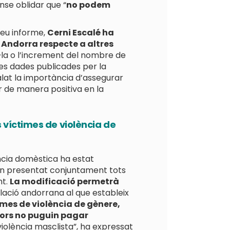
ense oblidar que “
no podem
seu informe,
Cerni Escalé ha
 Andorra respecte a altres
l·la o l’increment del nombre de
es dades publicades per la
alat la importància d’assegurar
r de manera positiva en la
 víctimes de violència de
lència domèstica ha estat
’han presentat conjuntament tots
nt.
La modificació permetrà
slació andorrana al que estableix
mes de violència de gènere,
sors no puguin pagar
violència masclista”, ha expressat