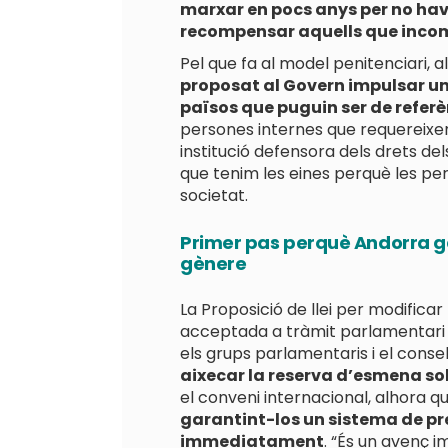
marxar en pocs anys per no hav
recompensar aquells que incomp
Pel que fa al model penitenciari, 
proposat al Govern impulsar un
països que puguin ser de refer
persones internes que requereixe
institució defensora dels drets de
que tenim les eines perquè les per
societat.
Primer pas perquè Andorra gar
gènere
La Proposició de llei per modificar 
acceptada a tràmit parlamentari i 
els grups parlamentaris i el cons
aixecar la reserva d’esmena sob
el conveni internacional, alhora q
garantint-los un sistema de p
immediatament
. “És un avenç 