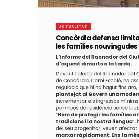
ACTUALITAT
Concòrdia defensa limitar
les famílies nouvingudes
L’informe del Raonador del Ciu
d’aquest dimarts a la tarda.
Davant l’alerta del Raonador del 
de Concòrdia, Cerni Escalé, ha ass
regulació que hi ha hagut fins ara
plantejat al Govern una modera
incrementar els ingressos mínims e
permisos de residència sense treba
“
Hem de protegir les famílies a
tradicions i la nostra llengua
”,
del seu progenitor, veuen afectat el
marxar ràpidament. Ens fa més bé