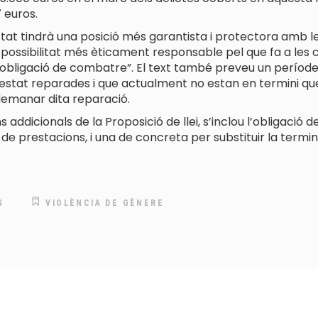
 euros.
t tindrà una posició més garantista i protectora amb les 
 possibilitat més èticament responsable pel que fa a le
’obligació de combatre”. El text també preveu un període 
 estat reparades i que actualment no estan en termini que,
 demanar dita reparació.
ons addicionals de la Proposició de llei, s’inclou l’obligac
e prestacions, i una de concreta per substituir la terminol
S
VIOLÈNCIA DE GÈNERE