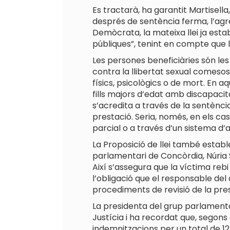
Es tractarà, ha garantit Martisella
després de sentència ferma, l’agre
Demòcrata, la mateixa llei ja est
públiques”, tenint en compte que 
Les persones beneficiàries són le
contra la llibertat sexual comesos
físics, psicològics o de mort. En a
fills majors d’edat amb discapacit
s’acredita a través de la sentènci
prestació. Seria, només, en els ca
parcial o a través d’un sistema d’
La Proposició de llei també establ
parlamentari de Concòrdia, Núria S
Així s’assegura que la víctima re
l’obligació que el responsable del
procediments de revisió de la pres
La presidenta del grup parlamentar
Justícia i ha recordat que, segons 
indemnitzacions per un total de 12