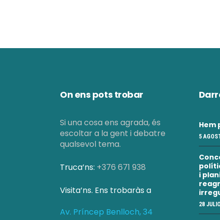
On ens pots trobar
Darr
Si una cosa ens agrada, és
Hem p
escoltar a la gent i debatre
5 AGOST
qualsevol tema.
Conc
polít
Truca’ns:
+376 671 938
i pla
reagr
Visita’ns. Ens trobaràs a
irreg
28 JULI
Av. Príncep Benlloch, 34