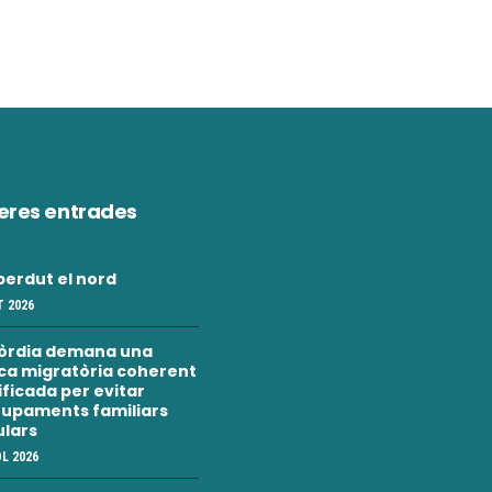
eres entrades
erdut el nord
 2026
òrdia demana una
ica migratòria coherent
nificada per evitar
upaments familiars
ulars
OL 2026