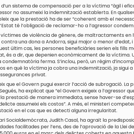
, d’un sistema de compensació per a la víctima “àgil i efic
ssor no assumeixi la indemnització establerta. En qualsev
ableix que la prestació ha de ser “coherent amb el neces
l’Estat té l’obligació de reclamar-ho a l’agressor condem
s víctimes de violència de gènere, de maltractaments en 
 contra una dona a Andorra, sigui major o menor d’edat, i
quest últim cas, les persones beneficiàries serien els fills
at, és a dir, que depenien econòmicament de la víctima. U
a condemnatòria ferma. S’inclou, però, un règim d’incompa
sos en què la víctima ja cobra una indemnització, ja sigui 
assegurances privat.
eix que el Govern pugui exercir l’acció de subrogació. La 
egués, ha explicat que “el Govern exigeix a l’agressor que 
bi la prestació de manera immediata, sense haver-se d’es
 delicte assumeixi els costos”. A més, el ministeri compet
tació en el cas que es detecti alguna irregularitat.
i Socialdemòcrata, Judith Casal, ha agraït la predisposic
dades facilitades per l’ens, des de l’aprovació de la Llei d
5.000 euros en el marc dels delictes coberts en aquesta P