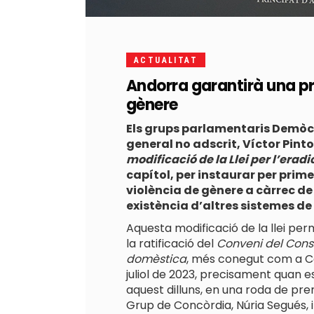
ACTUALITAT
Andorra garantirà una pre
gènere
Els grups parlamentaris Demòc
general no adscrit, Víctor Pin
modificació de la Llei per l’erad
capítol, per instaurar per prim
violència de gènere a càrrec de l
existència d’altres sistemes 
Aquesta modificació de la llei pe
la ratificació del
Conveni del Consel
domèstica
, més conegut com a Con
juliol de 2023, precisament quan 
aquest dilluns, en una roda de pr
Grup de Concòrdia, Núria Segués, i