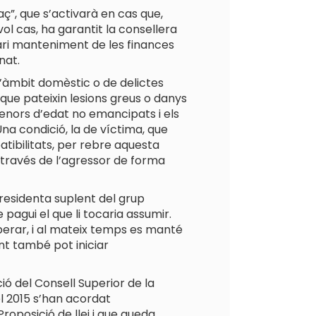
aç”, que s’activarà en cas que,
ol cas, ha garantit la consellera
sari manteniment de les finances
nat.
l’àmbit domèstic o de delictes
 que pateixin lesions greus o danys
 menors d’edat no emancipats i els
na condició, la de víctima, que
tibilitats, per rebre aquesta
a través de l’agressor de forma
presidenta suplent del grup
pagui el que li tocaria assumir.
perar, i al mateix temps es manté
ent també pot iniciar
ió del Consell Superior de la
el 2015 s’han acordat
roposició de llei i que queda