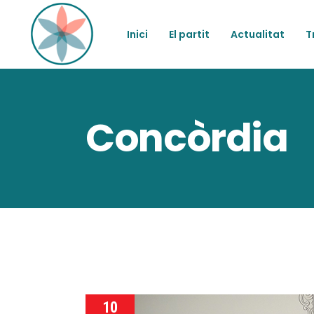
Inici
El partit
Actualitat
T
Concòrdia
10