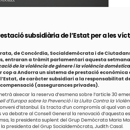
stació subsidiària de l’Estat per a les víc
rata, de Concòrdia, Socialdemòcrata i de Ciutadans
tos, entraran a tràmit parlamentari aquesta setmana
icació de la violència de gènere i la violència domèstic
a
er cop a Andorra un sistema de prestació econòmica 
’Estat, de caràcter subsidiari a la responsabilitat de 
de compensació (assegurances privades).
rmetrà aixecar la reserva d’esmena sobre l’article 30 e
l d’Europa sobre la Prevenció i la Lluita Contra la Violèn
veni d’Istanbul. Es tracta d’un compromís al qual van arr
es va debatre al Consell General la renovació d’aquesta 
emsa, la presidenta suplent del Grup Demòcrata Maria Mart
 la presidenta del Grup Socialdemòcrata, Judith Casal.