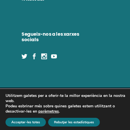
Segueix-nos a les xarxes
socials
Utilitzem galetes per a oferir-te la millor experiència en la nostra
Concòrdia 2025 | Tots els drets reservats
web.
Podeu esbrinar més sobre quines galetes estem utilitzant o
desactivar-les en
parèmetres
.
Política de privadesa
|
Política de cookies
|
Avís legal
Acceptar-les totes
Rebutjar les estadístiques