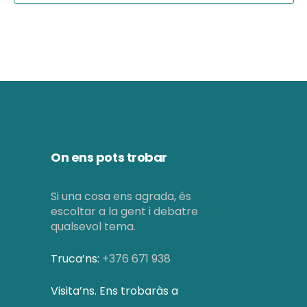
i
e
m
n
e
t
n
t
s
On ens pots trobar
Si una cosa ens agrada, és
escoltar a la gent i debatre
qualsevol tema.
Truca’ns:
+376 671 938
Visita’ns. Ens trobaràs a