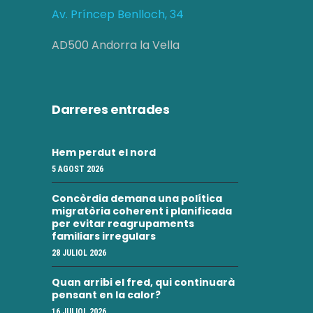
Av. Príncep Benlloch, 34
AD500 Andorra la Vella
Darreres entrades
Hem perdut el nord
5 AGOST 2026
Concòrdia demana una política
migratòria coherent i planificada
per evitar reagrupaments
familiars irregulars
28 JULIOL 2026
Quan arribi el fred, qui continuarà
pensant en la calor?
16 JULIOL 2026