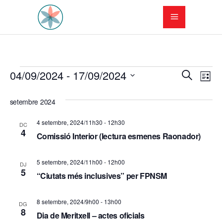
Esdeveniments
N
N
04/09/2024
 - 
17/09/2024
Cerca
Llista
a
Selecciona
a
una
setembre 2024
v
v
data.
e
4 setembre, 2024/11h30
-
12h30
DC
e
4
Comissió Interior (lectura esmenes Raonador)
g
g
a
5 setembre, 2024/11h00
-
12h00
DJ
a
5
c
“Ciutats més inclusives” per FPNSM
c
i
8 setembre, 2024/9h00
-
13h00
DG
i
ó
8
Dia de Meritxell – actes oficials