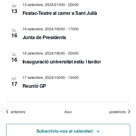
c
13 setembre, 2024/21h00
-
22h00
i
DV
13
Festac-Teatre al carrer a Sant Julià
a
o
d
n
16 setembre, 2024/16h00
-
17h00
DL
16
Junta de Presidents
s
'
E
E
16 setembre, 2024/18h45
-
20h00
DL
s
16
Inauguració universitat estiu i tardor
s
d
d
17 setembre, 2024/10h00
-
13h00
DT
e
17
Reunió GP
e
v
v
e
e
n
Esdeveniments
Esdeveniments
anteriors
Avui
posteriors
i
n
Subscriviu-vos al calendari
m