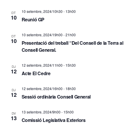
d
ó
10 setembre, 2024/10h30
-
13h00
e
DT
v
10
Reunió GP
v
i
i
10 setembre, 2024/19h00
-
21h00
DT
s
10
Presentació del treball “Del Consell de la Terra al
s
Consell General.
u
u
a
a
12 setembre, 2024/11h00
-
15h30
DJ
12
Acte El Cedre
l
l
i
i
12 setembre, 2024/16h00
-
18h30
DJ
12
t
Sessió ordinària Consell General
c
z
e
13 setembre, 2024/9h00
-
15h00
DV
a
13
Comissió Legislativa Exteriors
r
c