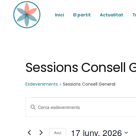
Inici
El partit
Actualitat
T
Sessions Consell 
Esdeveniments
Sessions Consell General
Esdeveniments
N
Introduïu
la
del
a
paraula
clau.
17 juny, 2026
Cerqueu
Avui