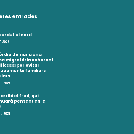
eres entrades
erdut el nord
 2026
òrdia demana una
ica migratòria coherent
nificada per evitar
upaments familiars
ulars
OL 2026
rribi el fred, qui
nuarà pensant en la
?
OL 2026