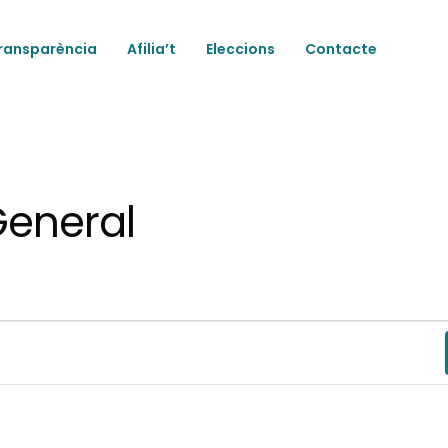
ransparència
Afilia’t
Eleccions
Contacte
General