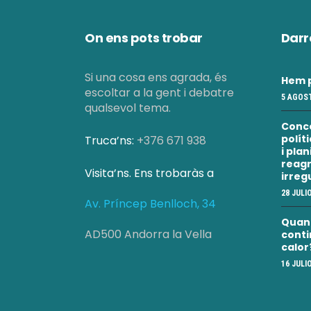
s
On ens pots trobar
Darr
u
Si una cosa ens agrada, és
Hem p
a
escoltar a la gent i debatre
5 AGOST
qualsevol tema.
Conc
l
polít
Truca’ns:
+376 671 938
i pla
reagr
i
Visita’ns. Ens trobaràs a
irreg
28 JULI
Av. Príncep Benlloch, 34
c
Quan a
AD500 Andorra la Vella
conti
e
calor
16 JULI
r