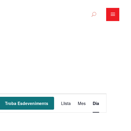
N
Troba Esdeveniments
Llista
Mes
Dia
a
v