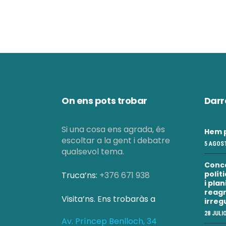
s
u
a
l
On ens pots trobar
Darr
i
Si una cosa ens agrada, és
Hem p
escoltar a la gent i debatre
5 AGOST
c
qualsevol tema.
Conc
polít
Truca’ns:
+376 671 938
e
i pla
reagr
Visita’ns. Ens trobaràs a
irreg
r
28 JULI
Av. Príncep Benlloch, 34