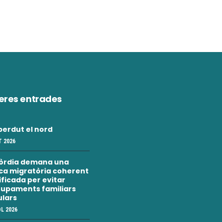
eres entrades
erdut el nord
 2026
òrdia demana una
ica migratòria coherent
nificada per evitar
upaments familiars
ulars
OL 2026