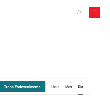
N
Troba Esdeveniments
Llista
Mes
Dia
a
v