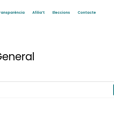
ransparència
Afilia’t
Eleccions
Contacte
General