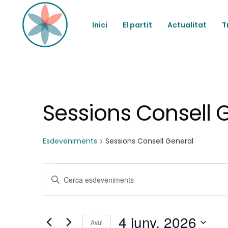
Inici
El partit
Actualitat
T
Sessions Consell 
Esdeveniments
Sessions Consell General
Esdeveniments
N
Introduïu
la
del
a
paraula
clau.
4 juny, 2026
Cerqueu
Avui