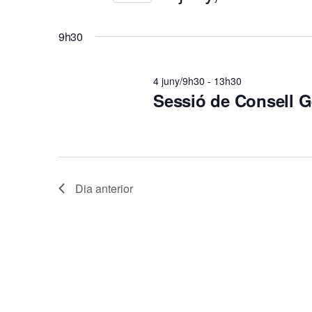
4
v
Esdeveniments
Selecciona
per
juny,
e
una
paraula
9h30
data.
clau.
2026
g
4 juny/9h30
-
13h30
Sessió de Consell G
a
c
i
Dia anterior
ó
v
i