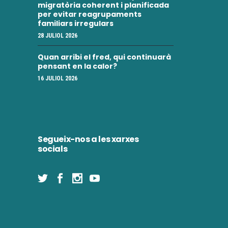
e
n
migratòria coherent i planificada
per evitar reagrupaments
i
n
familiars irregulars
m
28 JULIOL 2026
i
e
Quan arribi el fred, qui continuarà
m
pensant en la calor?
n
e
16 JULIOL 2026
t
n
t
Segueix-nos a les xarxes
s
socials