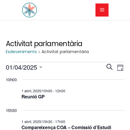
Activitat parlamentària
Esdeveniments
Activitat parlamentària
Esdeveniments
N
N
01/04/2025
Cerca
Dia
a
Selecciona
del
a
10h00
una
v
1
v
data.
1 abril, 2025/10h00
-
12h00
e
Reunió GP
abril,
e
g
2025
15h30
g
a
1 abril, 2025/15h30
-
17h00
a
c
Compareixença COA – Comissió d’Estudi