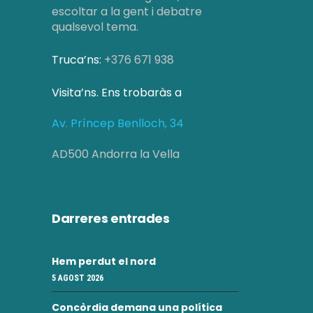
z
e
escoltar a la gent i debatre
a
qualsevol tema.
r
c
Truca’ns:
+376 671 938
c
i
a
o
Visita’ns. Ens trobaràs a
d
n
Av. Príncep Benlloch, 34
s
'
AD500 Andorra la Vella
E
E
s
s
d
Darreres entrades
d
e
e
Hem perdut el nord
v
5 AGOST 2026
v
e
Concòrdia demana una política