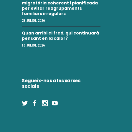
e
n
migratòria coherent i planificada
per evitar reagrupaments
i
n
familiars irregulars
m
28 JULIOL 2026
i
e
Quan arribi el fred, qui continuarà
m
pensant en la calor?
n
e
16 JULIOL 2026
t
n
t
Segueix-nos a les xarxes
s
socials