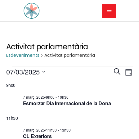
Activitat parlamentària
Esdeveniments
Activitat parlamentària
Esdeveniments
N
N
07/03/2025
Cerca
Dia
a
Selecciona
del
a
9h00
una
v
7
v
data.
7 març, 2025/9h00
-
10h30
e
Esmorzar Dia Internacional de la Dona
març,
e
g
2025
11h30
g
a
7 març, 2025/11h30
-
13h30
a
c
CL Exteriors