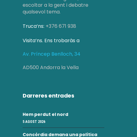
z
e
escoltar a la gent i debatre
a
qualsevol tema.
r
c
Truca’ns:
+376 671 938
c
i
a
o
Visita’ns. Ens trobaràs a
d
n
Av. Príncep Benlloch, 34
s
'
AD500 Andorra la Vella
E
E
s
s
d
Darreres entrades
d
e
e
Hem perdut el nord
v
5 AGOST 2026
v
e
Concòrdia demana una política