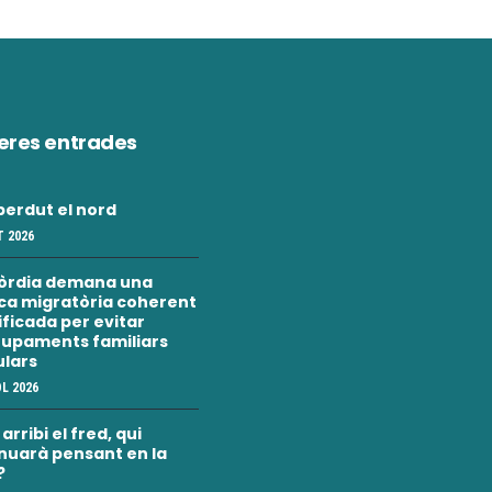
eres entrades
erdut el nord
 2026
òrdia demana una
ica migratòria coherent
nificada per evitar
upaments familiars
ulars
OL 2026
rribi el fred, qui
nuarà pensant en la
?