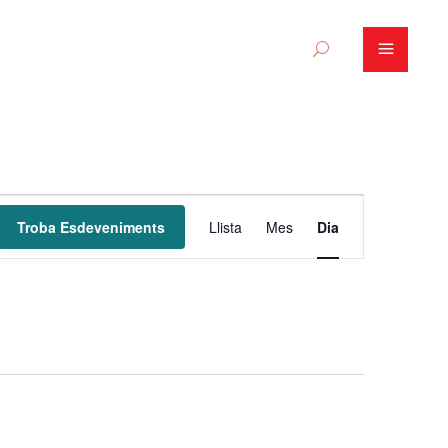
N
Troba Esdeveniments
Llista
Mes
Dia
a
v
e
g
a