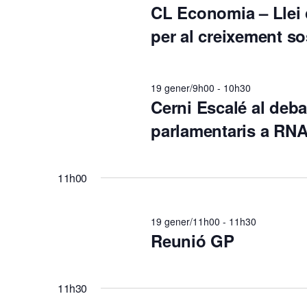
2026
CL Economia – Llei 
a
per al creixement so
c
19 gener/9h00
-
10h30
i
Cerni Escalé al deb
parlamentaris a RNA
ó
v
11h00
i
19 gener/11h00
-
11h30
Reunió GP
s
u
11h30