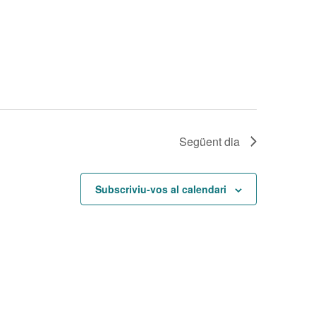
e
v
e
n
i
m
Següent dia
e
n
Subscriviu-vos al calendari
t