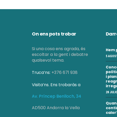
i
m
On ens pots trobar
Darr
e
Si una cosa ens agrada, és
n
Hem p
escoltar a la gent i debatre
5 AGOST
qualsevol tema.
t
Conc
polít
Truca’ns:
+376 671 938
i pla
s
reagr
Visita’ns. Ens trobaràs a
irreg
28 JULI
Av. Príncep Benlloch, 34
Quan a
AD500 Andorra la Vella
conti
calor