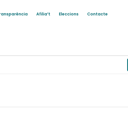
ransparència
Afilia’t
Eleccions
Contacte
ts