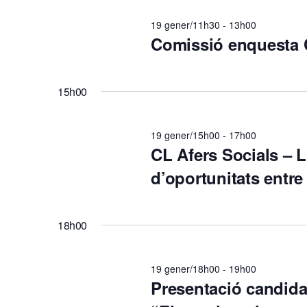
a
19 gener/11h30
-
13h00
Comissió enquesta
l
i
15h00
c
19 gener/15h00
-
17h00
CL Afers Socials – Ll
e
d’oportunitats entre
r
18h00
c
a
19 gener/18h00
-
19h00
Presentació candida