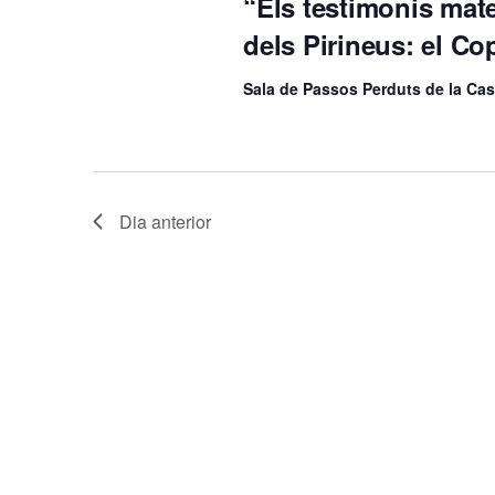
d
“Els testimonis mate
dels Pirineus: el Co
'
Sala de Passos Perduts de la Casa
E
s
Dia anterior
d
e
v
e
n