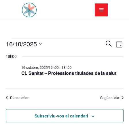
Esdeveniments
N
N
16/10/2025
Cerca
Dia
a
Selecciona
a
del
16h00
una
v
v
data.
16
16 octubre, 2025/16h00
-
18h00
e
CL Sanitat – Professions titulades de la salut
e
octubre,
g
g
a
2025
Dia anterior
Següent dia
a
c
c
i
Subscriviu-vos al calendari
i
ó