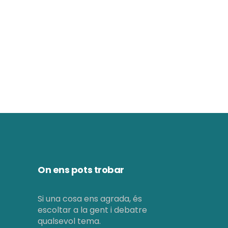
d
ó
e
v
v
i
i
s
s
u
u
a
a
l
l
i
i
t
On ens pots trobar
c
z
e
Si una cosa ens agrada, és
a
escoltar a la gent i debatre
r
c
qualsevol tema.