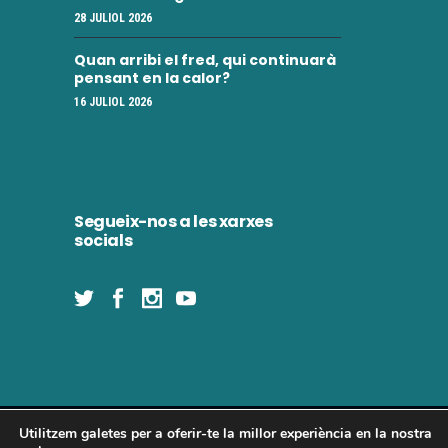
i
28 JULIOL 2026
e
m
n
Quan arribi el fred, qui continuarà
e
pensant en la calor?
t
16 JULIOL 2026
n
t
s
Segueix-nos a les xarxes
socials
Utilitzem galetes per a oferir-te la millor experiència en la nostra
Concòrdia 2025 | Tots els drets reservats