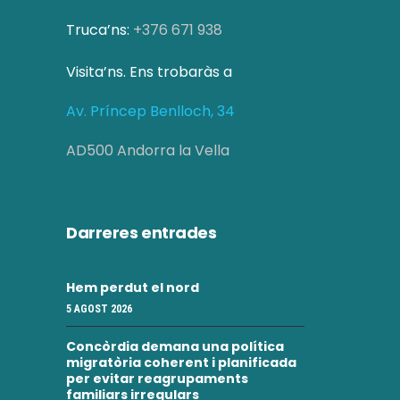
c
i
Truca’ns:
+376 671 938
a
o
Visita’ns. Ens trobaràs a
d
n
s
Av. Príncep Benlloch, 34
'
E
E
AD500 Andorra la Vella
s
s
d
d
Darreres entrades
e
e
v
Hem perdut el nord
v
e
5 AGOST 2026
e
n
Concòrdia demana una política
i
n
migratòria coherent i planificada
per evitar reagrupaments
m
familiars irregulars