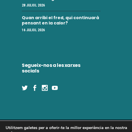
i
28 JULIOL 2026
e
m
n
Quan arribi el fred, qui continuarà
e
pensant en la calor?
t
16 JULIOL 2026
n
t
s
Segueix-nos a les xarxes
socials
Utilitzem galetes per a oferir-te la millor experiència en la nostra
Concòrdia 2025 | Tots els drets reservats