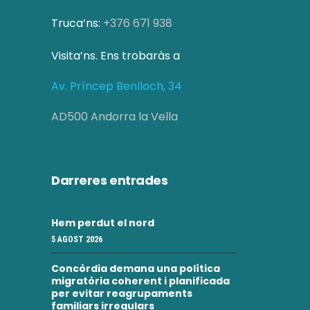
c
i
Truca’ns:
+376 671 938
a
o
Visita’ns. Ens trobaràs a
d
n
s
Av. Príncep Benlloch, 34
'
E
E
AD500 Andorra la Vella
s
s
d
d
Darreres entrades
e
e
v
Hem perdut el nord
v
e
5 AGOST 2026
e
n
Concòrdia demana una política
i
n
migratòria coherent i planificada
per evitar reagrupaments
m
familiars irregulars