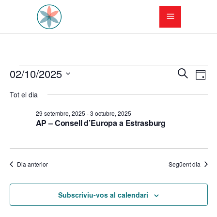
Esdeveniments
N
N
02/10/2025
Cerca
Dia
a
Selecciona
a
del
Tot el dia
una
v
v
data.
2
29 setembre, 2025
-
3 octubre, 2025
e
AP – Consell d’Europa a Estrasburg
e
octubre,
g
g
a
2025
Dia anterior
Següent dia
a
c
c
i
Subscriviu-vos al calendari
i
ó