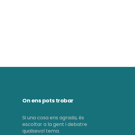
d
ó
e
v
v
i
i
s
s
u
u
a
a
l
l
i
i
t
On ens pots trobar
c
z
e
Si una cosa ens agrada, és
a
escoltar a la gent i debatre
r
c
qualsevol tema.