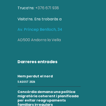
c
i
Truca’ns:
+376 671 938
a
o
Visita’ns. Ens trobaràs a
d
n
s
Av. Príncep Benlloch, 34
'
E
E
AD500 Andorra la Vella
s
s
d
d
Darreres entrades
e
e
v
Hem perdut el nord
v
e
5 AGOST 2026
e
n
Concòrdia demana una política
i
n
migratòria coherent i planificada
per evitar reagrupaments
m
familiars irregulars