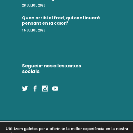
i
28 JULIOL 2026
e
m
n
Quan arribi el fred, qui continuarà
e
pensant en la calor?
t
16 JULIOL 2026
n
t
s
Segueix-nos a les xarxes
socials
Utilitzem galetes per a oferir-te la millor experiència en la nostra
Concòrdia 2025 | Tots els drets reservats