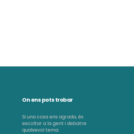
d
ó
e
v
v
i
i
s
s
u
u
a
a
l
l
i
i
t
On ens pots trobar
c
z
e
Si una cosa ens agrada, és
a
escoltar a la gent i debatre
r
c
qualsevol tema.