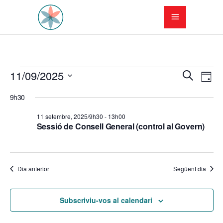
Esdeveniments
N
N
11/09/2025
Cerca
Dia
a
Selecciona
a
del
9h30
una
v
v
data.
11
11 setembre, 2025/9h30
-
13h00
e
Sessió de Consell General (control al Govern)
e
setembre,
g
g
a
2025
Dia anterior
Següent dia
a
c
c
i
Subscriviu-vos al calendari
i
ó