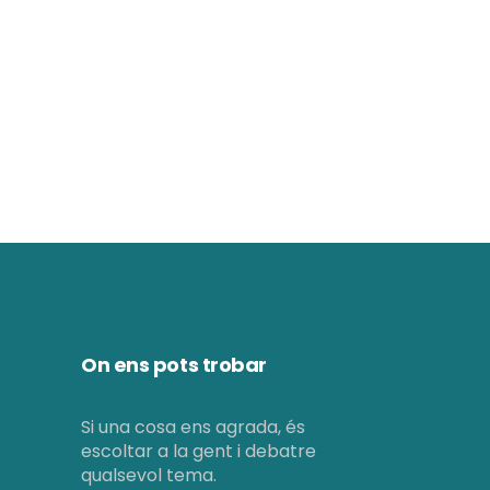
c
i
i
ó
d
ó
e
v
v
i
i
s
s
u
u
a
a
On ens pots trobar
l
l
i
i
Si una cosa ens agrada, és
t
escoltar a la gent i debatre
c
qualsevol tema.