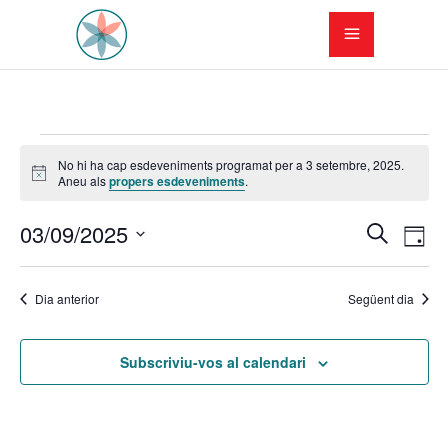
Esdeveniments
No hi ha cap esdeveniments programat per a 3 setembre, 2025.
Avís
Aneu als
propers esdeveniments
.
del
N
N
03/09/2025
3
Cerca
Dia
a
Selecciona
a
setembre,
una
v
Dia anterior
Següent dia
v
data.
2025
e
e
Subscriviu-vos al calendari
g
g
a
a
c