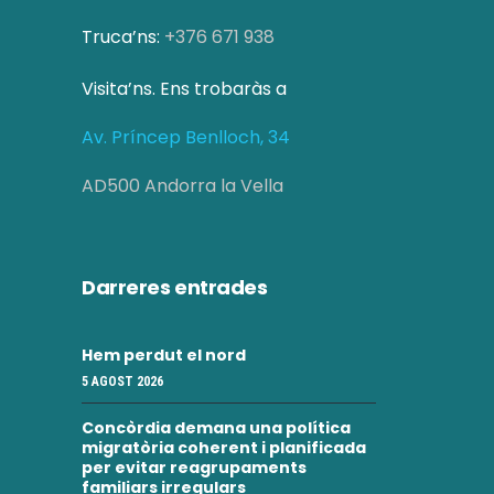
z
e
a
Truca’ns:
+376 671 938
r
c
Visita’ns. Ens trobaràs a
c
i
Av. Príncep Benlloch, 34
a
o
AD500 Andorra la Vella
d
n
s
'
E
E
Darreres entrades
s
s
d
Hem perdut el nord
d
e
5 AGOST 2026
e
v
Concòrdia demana una política
migratòria coherent i planificada
v
e
per evitar reagrupaments
familiars irregulars