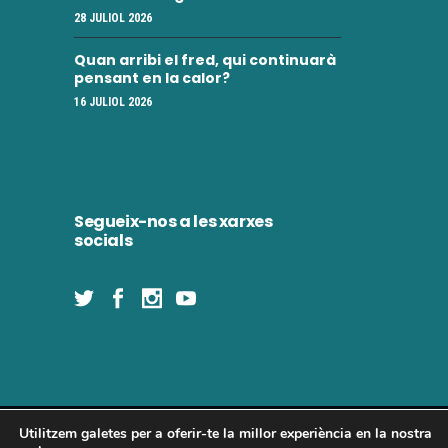
i
28 JULIOL 2026
e
m
n
Quan arribi el fred, qui continuarà
e
pensant en la calor?
t
16 JULIOL 2026
n
t
s
Segueix-nos a les xarxes
socials
Utilitzem galetes per a oferir-te la millor experiència en la nostra
Concòrdia 2025 | Tots els drets reservats