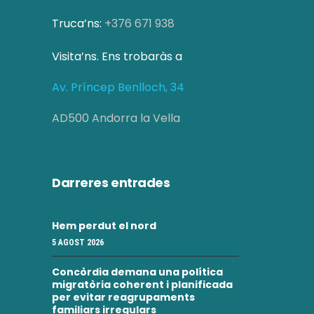
c
i
Truca’ns:
+376 671 938
a
o
Visita’ns. Ens trobaràs a
d
n
s
Av. Príncep Benlloch, 34
'
E
E
AD500 Andorra la Vella
s
s
d
d
Darreres entrades
e
e
v
Hem perdut el nord
v
e
5 AGOST 2026
e
n
Concòrdia demana una política
i
n
migratòria coherent i planificada
per evitar reagrupaments
m
familiars irregulars