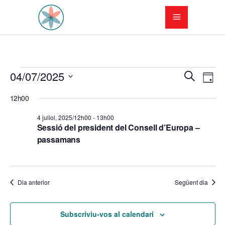
Esdeveniments
N
N
04/07/2025
Cerca
Dia
a
Selecciona
a
del
12h00
una
v
v
data.
4
4 juliol, 2025/12h00
-
13h00
e
Sessió del president del Consell d’Europa –
e
juliol,
passamans
g
g
a
2025
a
c
Dia anterior
Següent dia
c
i
i
ó
Subscriviu-vos al calendari