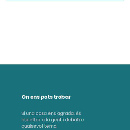
d
ó
e
v
v
i
i
s
s
u
u
a
a
l
l
i
i
t
On ens pots trobar
c
z
e
Si una cosa ens agrada, és
a
escoltar a la gent i debatre
r
c
qualsevol tema.