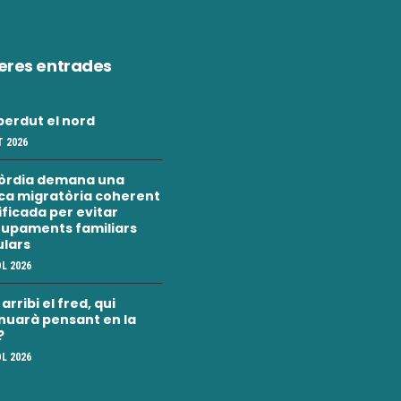
eres entrades
erdut el nord
 2026
òrdia demana una
ica migratòria coherent
nificada per evitar
upaments familiars
ulars
OL 2026
rribi el fred, qui
nuarà pensant en la
?
OL 2026