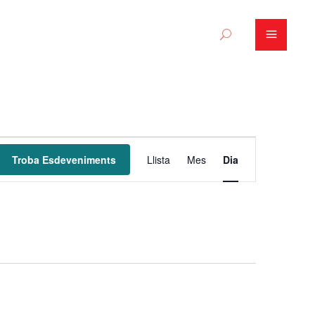
N
Troba Esdeveniments
Llista
Mes
Dia
a
v
e
g
a