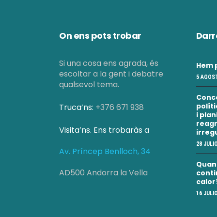
a
l
On ens pots trobar
Darr
i
Si una cosa ens agrada, és
Hem p
escoltar a la gent i debatre
5 AGOST
c
qualsevol tema.
Conc
polít
Truca’ns:
+376 671 938
e
i pla
reagr
Visita’ns. Ens trobaràs a
irreg
r
28 JULI
Av. Príncep Benlloch, 34
c
Quan a
AD500 Andorra la Vella
conti
calor
a
16 JULI