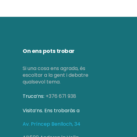
On ens pots trobar
Si una cosa ens agrada, és
escoltar a la gent i debatre
qualsevol tema.
Truca’ns:
+376 671 938
Visita’ns. Ens trobaràs a
Av. Príncep Benlloch, 34