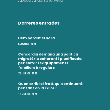
AD500 Andorra la Vella
Darreres entrades
Hem perdut el nord
5 AGOST 2026
Concòrdia demana una política
migratòria coherent i planificada
per evitar reagrupaments
familiars irregulars
28 JULIOL 2026
Quan arribi el fred, qui continuarà
pensant en la calor?
16 JULIOL 2026