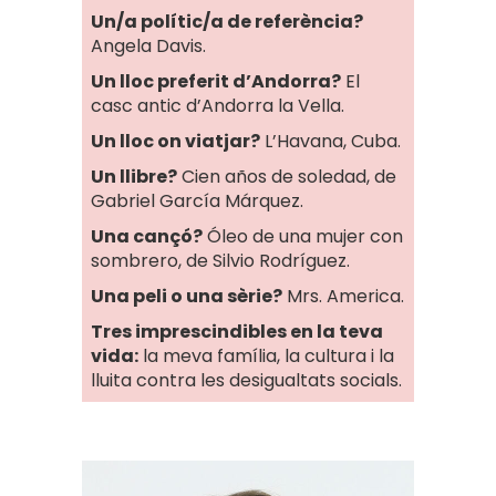
Un/a polític/a de referència?
Angela Davis.
Un lloc preferit d’Andorra?
El
casc antic d’Andorra la Vella.
Un lloc on viatjar?
L’Havana, Cuba.
Un llibre?
Cien años de soledad, de
Gabriel García Márquez.
Una cançó?
Óleo de una mujer con
sombrero, de Silvio Rodríguez.
Una peli o una sèrie?
Mrs. America.
Tres imprescindibles en la teva
vida:
la meva família, la cultura i la
lluita contra les desigualtats socials.