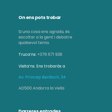
On ens pots trobar
Si una cosa ens agrada, és
escoltar a la gent i debatre
qualsevol tema.
Truca’ns:
+376 671 938
Visita’ns. Ens trobaràs a
Av. Príncep Benlloch, 34
AD500 Andorra la Vella
Darreres entrades