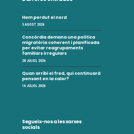
Hem perdut el nord
5 AGOST 2026
Concòrdia demana una política
migratòria coherent i planificada
per evitar reagrupaments
familiars irregulars
28 JULIOL 2026
Quan arribi el fred, qui continuarà
pensant en la calor?
16 JULIOL 2026
Segueix-nos a les xarxes
socials