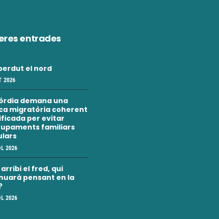
eres entrades
erdut el nord
 2026
òrdia demana una
ica migratòria coherent
nificada per evitar
upaments familiars
ulars
OL 2026
rribi el fred, qui
nuarà pensant en la
?
OL 2026