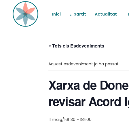
Inici
El partit
Actualitat
T
« Tots els Esdeveniments
Aquest esdeveniment ja ha passat.
Xarxa de Dones
revisar Acord 
11 maig/16h30
-
18h00