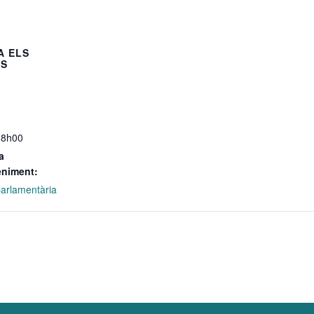
A ELS
LS
18h00
a
eniment:
 parlamentària