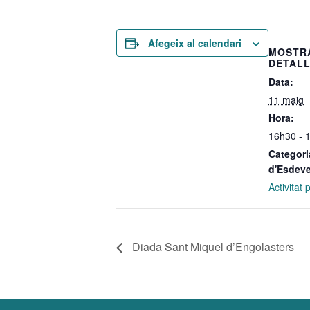
Afegeix al calendari
MOSTR
DETAL
Data:
11 maig
Hora:
16h30 - 
Categori
d'Esdev
Activitat
Diada Sant Miquel d’Engolasters