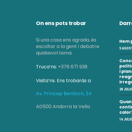
On ens pots trobar
Darr
Si una cosa ens agrada, és
Hem p
escoltar a la gent i debatre
5 AGOST
qualsevol tema.
Conc
polít
Truca’ns:
+376 671 938
i pla
reagr
Visita’ns. Ens trobaràs a
irreg
28 JULI
Av. Príncep Benlloch, 34
Quan a
AD500 Andorra la Vella
conti
calor
16 JULI