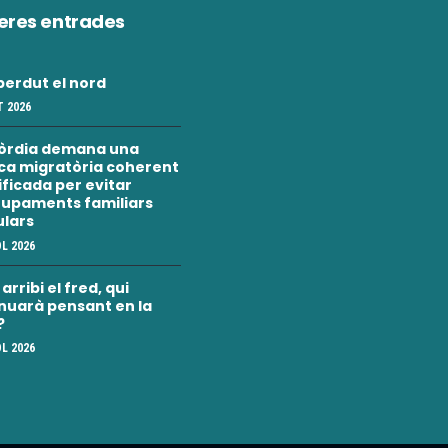
eres entrades
erdut el nord
 2026
òrdia demana una
ica migratòria coherent
nificada per evitar
upaments familiars
ulars
OL 2026
rribi el fred, qui
nuarà pensant en la
?
OL 2026