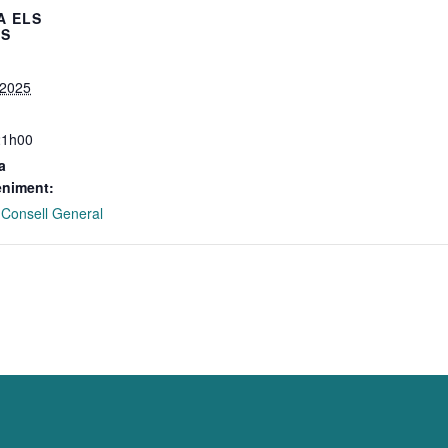
A ELS
LS
 2025
21h00
a
eniment:
 Consell General