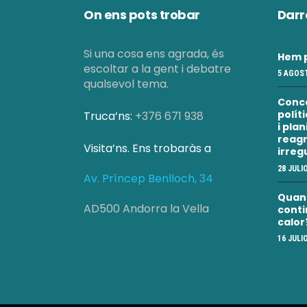
On ens pots trobar
Darr
Si una cosa ens agrada, és
Hem p
escoltar a la gent i debatre
5 AGOST
qualsevol tema.
Conc
polít
Truca’ns:
+376 671 938
i pla
reagr
Visita’ns. Ens trobaràs a
irreg
28 JULI
Av. Príncep Benlloch, 34
Quan a
AD500 Andorra la Vella
conti
calor
16 JULI