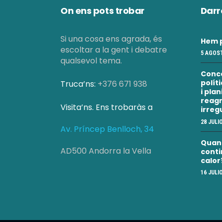
On ens pots trobar
Darr
Si una cosa ens agrada, és
Hem p
escoltar a la gent i debatre
5 AGOST
qualsevol tema.
Conc
polít
Truca’ns:
+376 671 938
i pla
reagr
Visita’ns. Ens trobaràs a
irreg
28 JULI
Av. Príncep Benlloch, 34
Quan a
AD500 Andorra la Vella
conti
calor
16 JULI