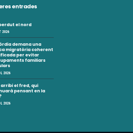
eres entrades
erdut el nord
 2026
òrdia demana una
ica migratòria coherent
nificada per evitar
upaments familiars
ulars
OL 2026
rribi el fred, qui
nuarà pensant en la
?
OL 2026