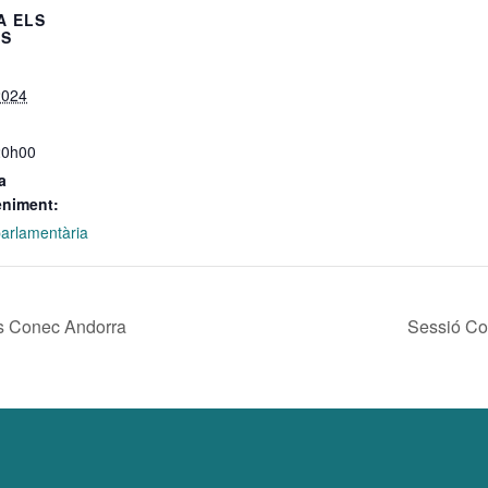
A ELS
LS
2024
20h00
a
eniment:
 parlamentària
s Conec Andorra
Sessió Con