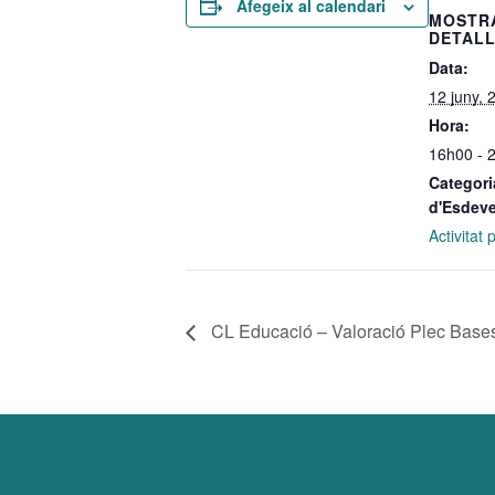
Afegeix al calendari
MOSTR
DETAL
Data:
12 juny, 
Hora:
16h00 - 
Categori
d'Esdev
Activitat
CL Educació – Valoració Plec Base