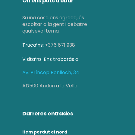
On ens pots trobar
Si una cosa ens agrada, és
escoltar a la gent i debatre
qualsevol tema.
Truca’ns:
+376 671 938
Visita’ns. Ens trobaràs a
Av. Príncep Benlloch, 34
AD500 Andorra la Vella
Darreres entrades
Hem perdut el nord