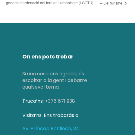
general d’ordenació del territori i urbanisme (LGOTU)
– Llei turisme
On ens pots trobar
Si una cosa ens agrada, és
escoltar a la gent i debatre
qualsevol tema.
Truca’ns:
+376 671 938
Visita’ns. Ens trobaràs a
Av. Príncep Benlloch, 34