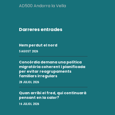
AD500 Andorra la Vella
Darreres entrades
Hem perdut el nord
5 AGOST 2026
Concòrdia demana una política
migratòria coherent i planificada
per evitar reagrupaments
familiars irregulars
28 JULIOL 2026
Quan arribi el fred, qui continuarà
pensant en la calor?
16 JULIOL 2026