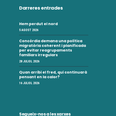
Darreres entrades
Hem perdut el nord
5 AGOST 2026
Concòrdia demana una política
migratòria coherent i planificada
per evitar reagrupaments
familiars irregulars
28 JULIOL 2026
Quan arribi el fred, qui continuarà
pensant en la calor?
16 JULIOL 2026
Segueix-nos a les xarxes