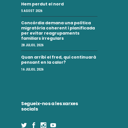
Hem perdut el nord
5 AGOST 2026
Concòrdia demana una política
migratòria coherent i planificada
per evitar reagrupaments
familiars irregulars
28 JULIOL 2026
Quan arribi el fred, qui continuarà
pensant en la calor?
16 JULIOL 2026
Segueix-nos a les xarxes
socials