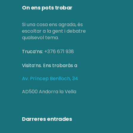
On ens pots trobar
Si una cosa ens agrada, és
escoltar a la gent i debatre
qualsevol tema.
Truca’ns:
+376 671 938
Visita’ns. Ens trobaràs a
Av. Príncep Benlloch, 34
AD500 Andorra la Vella
Darreres entrades