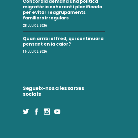
Concòrdia demana una política
migratòria coherent i planificada
per evitar reagrupaments
familiars irregulars
28 JULIOL 2026
Quan arribi el fred, qui continuarà
pensant en la calor?
16 JULIOL 2026
Segueix-nos a les xarxes
socials