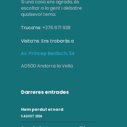
Si una cosa ens agrada, és
escoltar a la gent i debatre
qualsevol tema.
Truca’ns:
+376 671 938
Visita’ns. Ens trobaràs a
Av. Príncep Benlloch, 34
AD500 Andorra la Vella
Darreres entrades
Hem perdut el nord
5 AGOST 2026