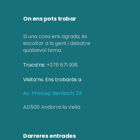
On ens pots trobar
Si una cosa ens agrada, és
escoltar a la gent i debatre
qualsevol tema.
Truca’ns:
+376 671 938
Visita’ns. Ens trobaràs a
Av. Príncep Benlloch, 34
AD500 Andorra la Vella
Darreres entrades