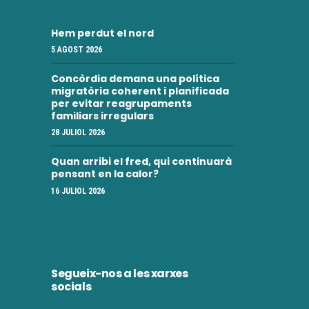
Hem perdut el nord
5 AGOST 2026
Concòrdia demana una política
migratòria coherent i planificada
per evitar reagrupaments
familiars irregulars
28 JULIOL 2026
Quan arribi el fred, qui continuarà
pensant en la calor?
16 JULIOL 2026
Segueix-nos a les xarxes
socials