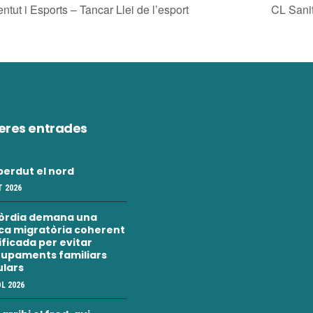
tut i Esports – Tancar Llei de l’esport
CL Sanit
eres entrades
erdut el nord
 2026
òrdia demana una
ica migratòria coherent
nificada per evitar
upaments familiars
ulars
OL 2026