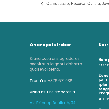
CL Educació, Recerca, Cultura, Joven
On ens pots trobar
Darr
Si una cosa ens agrada, és
Hem p
escoltar a la gent i debatre
5 AGOST
qualsevol tema.
Conc
polít
Truca’ns:
+376 671 938
i pla
reagr
Visita’ns. Ens trobaràs a
irreg
28 JULI
Av. Príncep Benlloch, 34