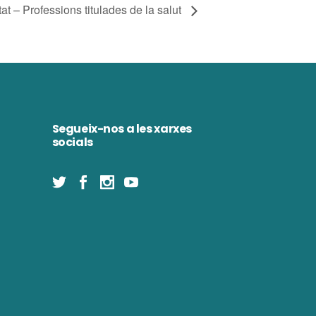
at – Professions titulades de la salut
Segueix-nos a les xarxes
socials