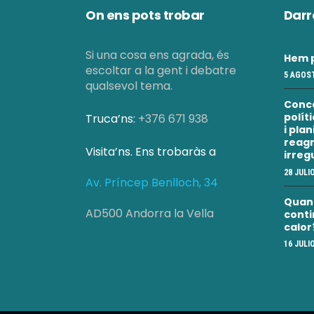
On ens pots trobar
Darr
Si una cosa ens agrada, és
Hem p
escoltar a la gent i debatre
5 AGOST
qualsevol tema.
Conc
polít
Truca’ns:
+376 671 938
i pla
reagr
Visita’ns. Ens trobaràs a
irreg
28 JULI
Av. Príncep Benlloch, 34
Quan a
AD500 Andorra la Vella
conti
calor
16 JULI