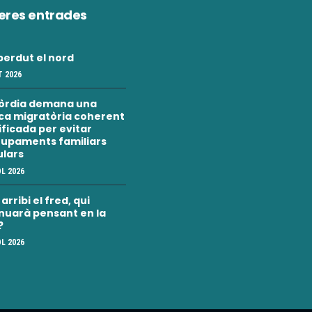
eres entrades
erdut el nord
 2026
òrdia demana una
ica migratòria coherent
nificada per evitar
upaments familiars
ulars
OL 2026
rribi el fred, qui
nuarà pensant en la
?
OL 2026