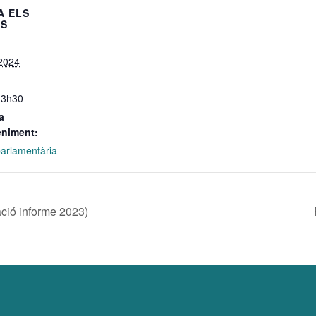
A ELS
LS
 2024
13h30
a
eniment:
 parlamentària
ió informe 2023)