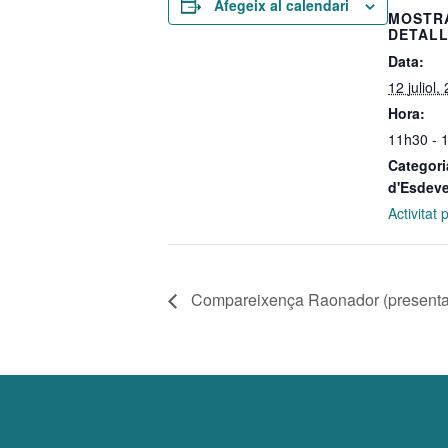
Afegeix al calendari
MOSTR
DETAL
Data:
12 juliol,
Hora:
11h30 - 
Categori
d'Esdev
Activitat
Compareixença Raonador (presentac