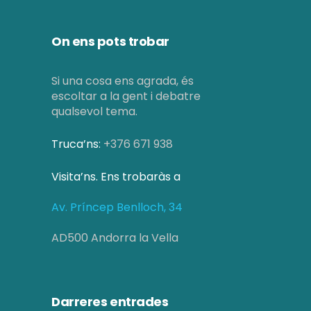
On ens pots trobar
Si una cosa ens agrada, és
escoltar a la gent i debatre
qualsevol tema.
Truca’ns:
+376 671 938
Visita’ns. Ens trobaràs a
Av. Príncep Benlloch, 34
AD500 Andorra la Vella
Darreres entrades