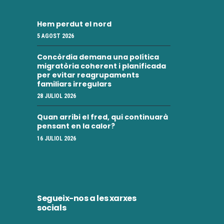
Hem perdut el nord
5 AGOST 2026
Concòrdia demana una política
migratòria coherent i planificada
per evitar reagrupaments
familiars irregulars
28 JULIOL 2026
Quan arribi el fred, qui continuarà
pensant en la calor?
16 JULIOL 2026
Segueix-nos a les xarxes
socials