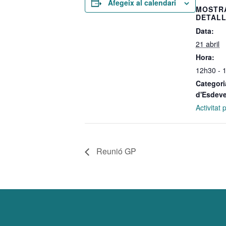
Afegeix al calendari
MOSTR
DETAL
Data:
21 abril
Hora:
12h30 - 
Categori
d'Esdev
Activitat
Reunió GP