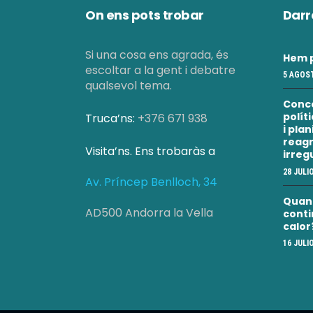
On ens pots trobar
Darr
Si una cosa ens agrada, és
Hem p
escoltar a la gent i debatre
5 AGOST
qualsevol tema.
Conc
polít
Truca’ns:
+376 671 938
i pla
reagr
Visita’ns. Ens trobaràs a
irreg
28 JULI
Av. Príncep Benlloch, 34
Quan a
AD500 Andorra la Vella
conti
calor
16 JULI