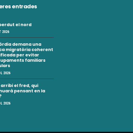
eres entrades
erdut el nord
 2026
òrdia demana una
ica migratòria coherent
nificada per evitar
upaments familiars
ulars
OL 2026
rribi el fred, qui
nuarà pensant en la
?
OL 2026