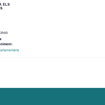
A ELS
LS
13h00
a
eniment:
 parlamentària