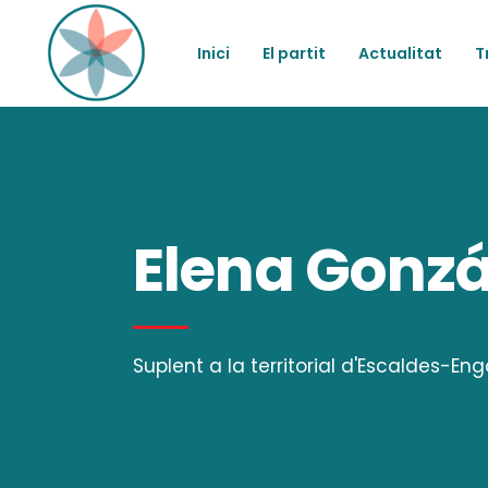
Inici
El partit
Actualitat
T
Elena Gonzá
Suplent a la territorial d'Escaldes-En