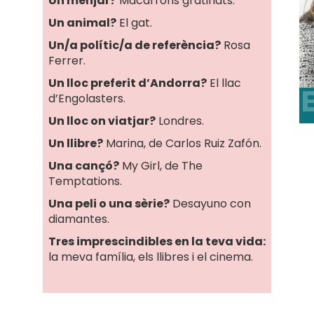
Un menjar?
Macarrons gratinats.
Un animal?
El gat.
Un/a polític/a de referència?
Rosa
Ferrer.
Un lloc preferit d’Andorra?
El llac
t
d’Engolasters.
Un lloc on viatjar?
Londres.
Un llibre?
Marina, de Carlos Ruiz Zafón.
Una cançó?
My Girl, de The
Temptations.
Una peli o una sèrie?
Desayuno con
diamantes.
Tres imprescindibles en la teva vida:
la meva família, els llibres i el cinema.