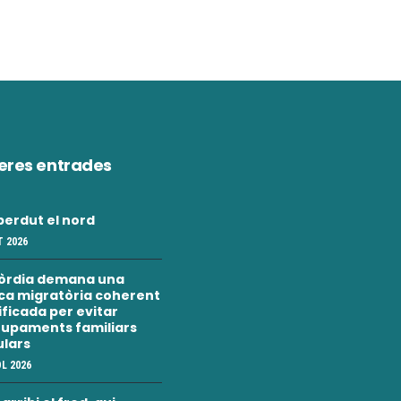
eres entrades
erdut el nord
 2026
òrdia demana una
ica migratòria coherent
nificada per evitar
upaments familiars
ulars
OL 2026