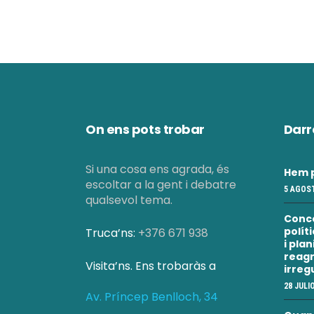
On ens pots trobar
Darr
Si una cosa ens agrada, és
Hem p
escoltar a la gent i debatre
5 AGOST
qualsevol tema.
Conc
polít
Truca’ns:
+376 671 938
i pla
reagr
Visita’ns. Ens trobaràs a
irreg
28 JULI
Av. Príncep Benlloch, 34