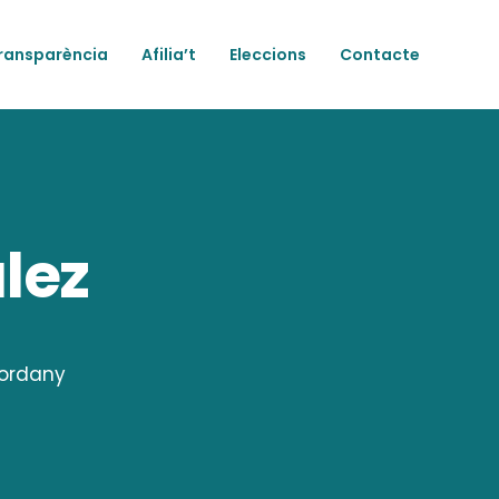
ransparència
Afilia’t
Eleccions
Contacte
lez
gordany