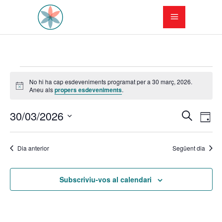
Esdeveniments
No hi ha cap esdeveniments programat per a 30 març, 2026.
Avís
Aneu als
propers esdeveniments
.
del
N
N
30/03/2026
30
Cerca
Dia
a
Selecciona
a
març,
una
v
Dia anterior
Següent dia
v
data.
2026
e
e
Subscriviu-vos al calendari
g
g
a
a
c