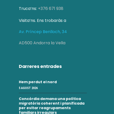
z
e
a
Truca’ns:
+376 671 938
r
c
Visita’ns. Ens trobaràs a
c
i
Av. Príncep Benlloch, 34
a
o
AD500 Andorra la Vella
d
n
s
'
E
E
Darreres entrades
s
s
d
Hem perdut el nord
d
e
5 AGOST 2026
e
v
Concòrdia demana una política
migratòria coherent i planificada
v
e
per evitar reagrupaments
familiars irregulars