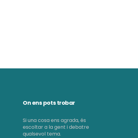
c
i
i
ó
d
ó
e
v
v
i
i
s
s
u
u
a
a
On ens pots trobar
l
l
i
i
Si una cosa ens agrada, és
t
escoltar a la gent i debatre
c
qualsevol tema.