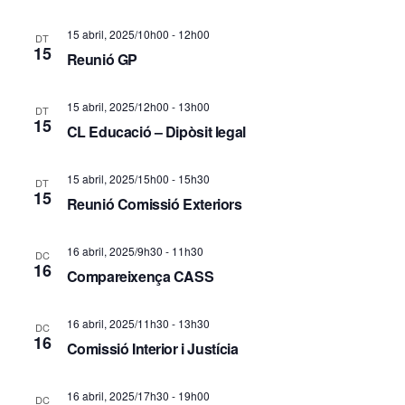
c
i
15 abril, 2025/10h00
-
12h00
DT
i
ó
15
Reunió GP
d
ó
15 abril, 2025/12h00
-
13h00
e
DT
v
15
CL Educació – Dipòsit legal
v
i
i
15 abril, 2025/15h00
-
15h30
DT
s
15
Reunió Comissió Exteriors
s
u
u
16 abril, 2025/9h30
-
11h30
DC
a
16
a
Compareixença CASS
l
l
16 abril, 2025/11h30
-
13h30
DC
i
i
16
Comissió Interior i Justícia
t
c
16 abril, 2025/17h30
-
19h00
DC