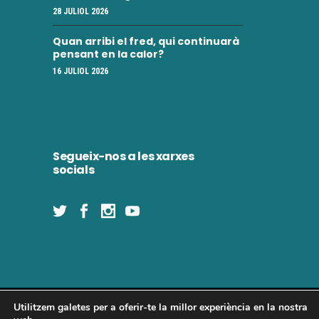
28 JULIOL 2026
Quan arribi el fred, qui continuarà
pensant en la calor?
16 JULIOL 2026
Segueix-nos a les xarxes
socials
Utilitzem galetes per a oferir-te la millor experiència en la nostra
Concòrdia 2025 | Tots els drets reservats