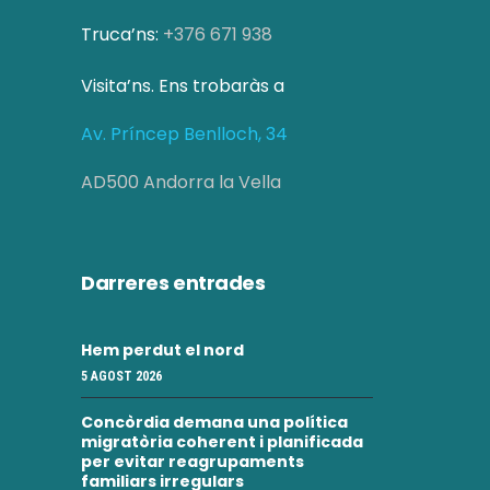
Truca’ns:
+376 671 938
Visita’ns. Ens trobaràs a
Av. Príncep Benlloch, 34
AD500 Andorra la Vella
Darreres entrades
Hem perdut el nord
5 AGOST 2026
Concòrdia demana una política
migratòria coherent i planificada
per evitar reagrupaments
familiars irregulars