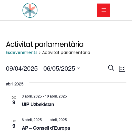
Activitat parlamentària
Esdeveniments
Activitat parlamentària
Esdeveniments
N
N
09/04/2025
 - 
06/05/2025
Cerca
Llista
a
Selecciona
a
una
abril 2025
v
v
data.
e
3 abril, 2025
-
10 abril, 2025
DC
e
9
UIP Uzbekistan
g
g
a
6 abril, 2025
-
11 abril, 2025
DC
a
9
c
AP – Consell d’Europa