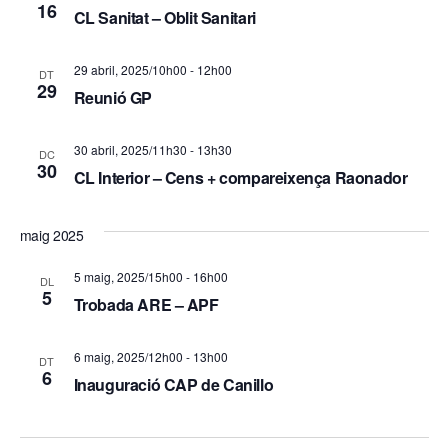
z
e
16
CL Sanitat – Oblit Sanitari
a
r
c
29 abril, 2025/10h00
-
12h00
DT
c
29
i
Reunió GP
a
o
30 abril, 2025/11h30
-
13h30
DC
d
n
30
CL Interior – Cens + compareixença Raonador
s
'
maig 2025
E
E
s
5 maig, 2025/15h00
-
16h00
DL
s
5
Trobada ARE – APF
d
d
e
6 maig, 2025/12h00
-
13h00
DT
e
6
v
Inauguració CAP de Canillo
v
e