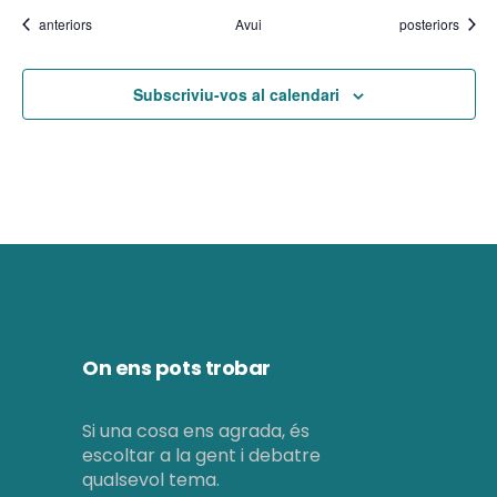
e
n
Esdeveniments
Esdeveniments
anteriors
Avui
posteriors
i
n
m
i
Subscriviu-vos al calendari
e
m
n
e
t
n
t
s
On ens pots trobar
Si una cosa ens agrada, és
escoltar a la gent i debatre
qualsevol tema.