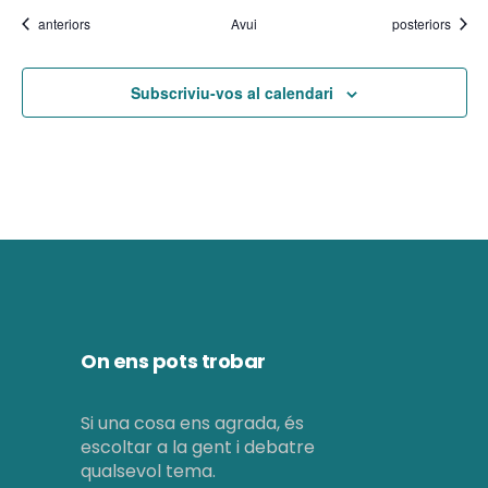
e
n
Esdeveniments
Esdeveniments
anteriors
Avui
posteriors
i
n
m
i
Subscriviu-vos al calendari
e
m
n
e
t
n
t
s
On ens pots trobar
Si una cosa ens agrada, és
escoltar a la gent i debatre
qualsevol tema.