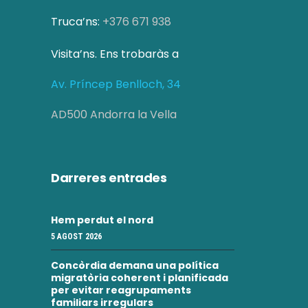
Truca’ns:
+376 671 938
Visita’ns. Ens trobaràs a
Av. Príncep Benlloch, 34
AD500 Andorra la Vella
Darreres entrades
Hem perdut el nord
5 AGOST 2026
Concòrdia demana una política
migratòria coherent i planificada
per evitar reagrupaments
familiars irregulars