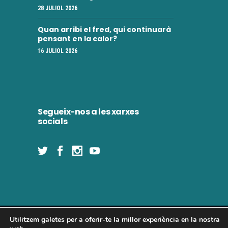
28 JULIOL 2026
Quan arribi el fred, qui continuarà
pensant en la calor?
16 JULIOL 2026
Segueix-nos a les xarxes
socials
Utilitzem galetes per a oferir-te la millor experiència en la nostra
Concòrdia 2025 | Tots els drets reservats