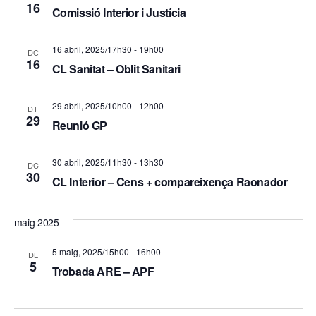
z
e
16
Comissió Interior i Justícia
a
r
c
16 abril, 2025/17h30
-
19h00
DC
c
16
i
CL Sanitat – Oblit Sanitari
a
o
29 abril, 2025/10h00
-
12h00
DT
d
n
29
Reunió GP
s
'
30 abril, 2025/11h30
-
13h30
E
DC
E
30
CL Interior – Cens + compareixença Raonador
s
s
d
maig 2025
d
e
5 maig, 2025/15h00
-
16h00
DL
e
5
v
Trobada ARE – APF
v
e