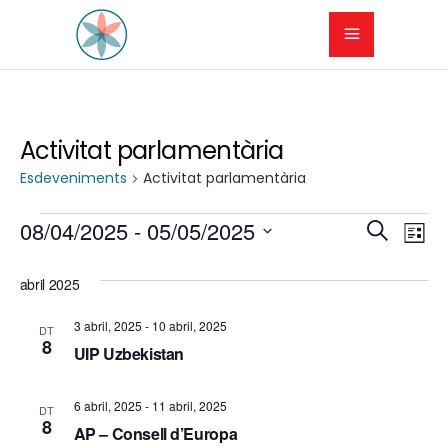
Activitat parlamentària
Esdeveniments
Activitat parlamentària
Esdeveniments
N
N
08/04/2025
 - 
05/05/2025
Cerca
Llista
a
Selecciona
a
una
abril 2025
v
v
data.
e
3 abril, 2025
-
10 abril, 2025
DT
e
8
UIP Uzbekistan
g
g
a
6 abril, 2025
-
11 abril, 2025
DT
a
8
c
AP – Consell d’Europa