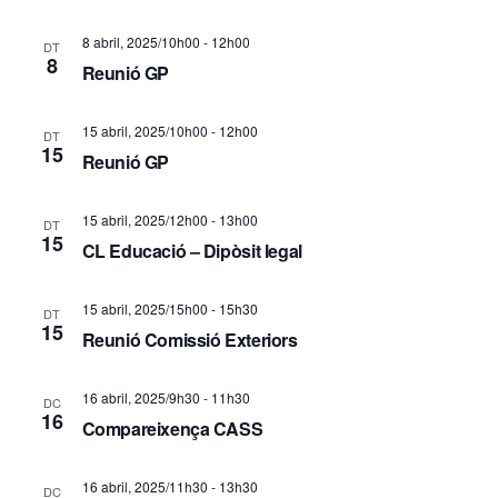
c
i
8 abril, 2025/10h00
-
12h00
DT
i
ó
8
Reunió GP
d
ó
15 abril, 2025/10h00
-
12h00
e
DT
v
15
Reunió GP
v
i
i
15 abril, 2025/12h00
-
13h00
DT
s
15
CL Educació – Dipòsit legal
s
u
u
15 abril, 2025/15h00
-
15h30
DT
a
15
a
Reunió Comissió Exteriors
l
l
16 abril, 2025/9h30
-
11h30
DC
i
i
16
Compareixença CASS
t
c
16 abril, 2025/11h30
-
13h30
DC