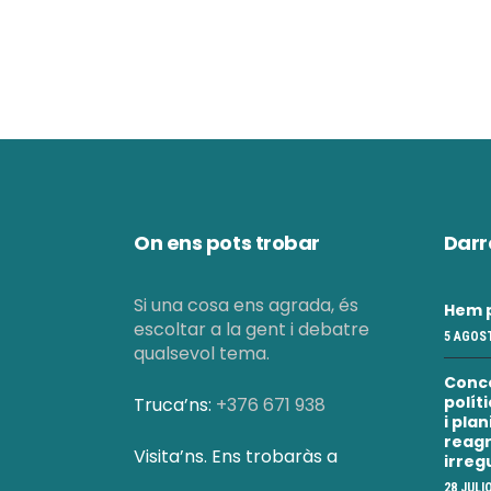
On ens pots trobar
Darr
Si una cosa ens agrada, és
Hem p
escoltar a la gent i debatre
5 AGOST
qualsevol tema.
Conc
polít
Truca’ns:
+376 671 938
i pla
reagr
Visita’ns. Ens trobaràs a
irreg
28 JULI