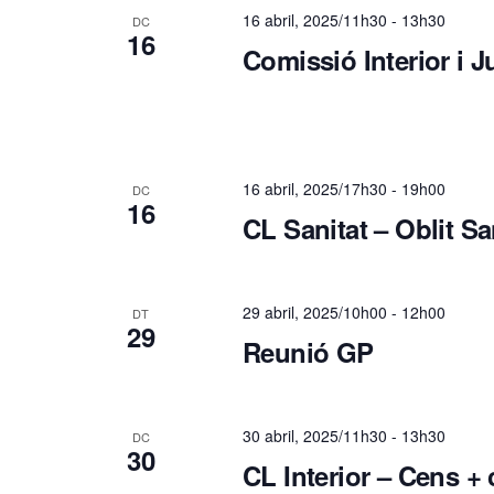
c
16 abril, 2025/11h30
-
13h30
DC
16
Comissió Interior i J
a
d
'
16 abril, 2025/17h30
-
19h00
DC
16
CL Sanitat – Oblit Sa
E
s
29 abril, 2025/10h00
-
12h00
DT
29
Reunió GP
d
e
30 abril, 2025/11h30
-
13h30
DC
30
CL Interior – Cens 