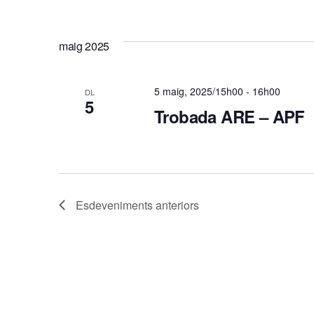
v
e
maig 2025
n
5 maig, 2025/15h00
-
16h00
DL
5
i
Trobada ARE – APF
m
e
Esdeveniments
anteriors
n
t
s