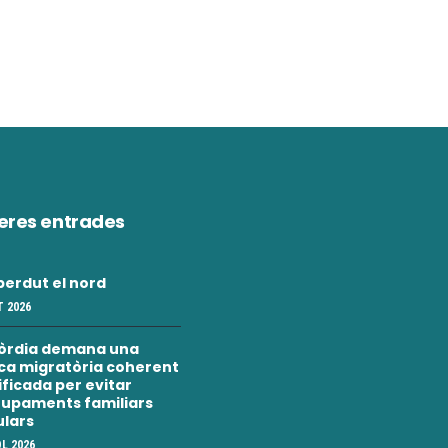
eres entrades
erdut el nord
 2026
òrdia demana una
ica migratòria coherent
nificada per evitar
upaments familiars
ulars
OL 2026