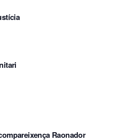
ustícia
nitari
+ compareixença Raonador