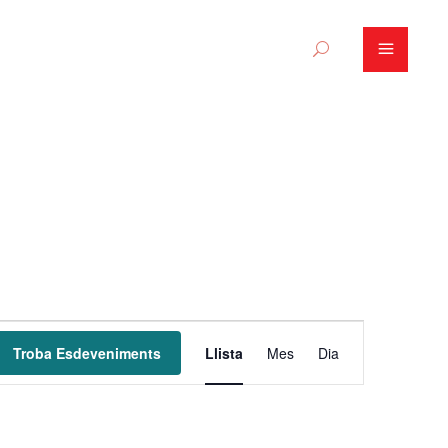
N
Troba Esdeveniments
Llista
Mes
Dia
a
v