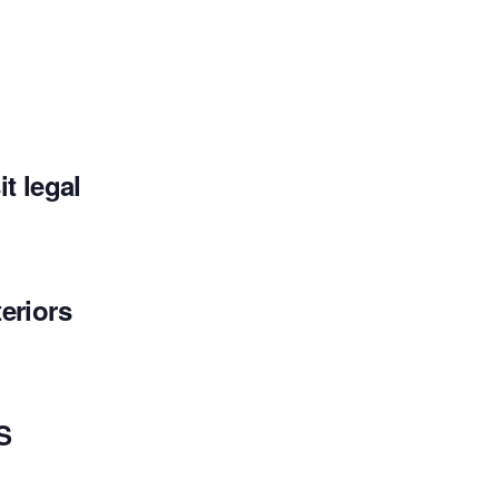
t legal
eriors
S