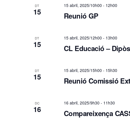
15 abril, 2025/10h00
-
12h00
DT
s
15
Reunió GP
u
15 abril, 2025/12h00
-
13h00
a
DT
15
CL Educació – Dipòsi
l
i
15 abril, 2025/15h00
-
15h30
DT
15
Reunió Comissió Ext
c
e
16 abril, 2025/9h30
-
11h30
DC
16
Compareixença CAS
r