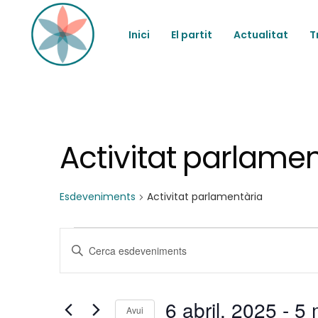
Inici
El partit
Actualitat
T
Activitat parlamen
Esdeveniments
Activitat parlamentària
Esdeveniments
N
Introduïu
la
a
paraula
clau.
6 abril, 2025
 - 
5 
Cerqueu
Avui