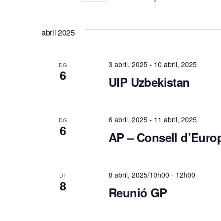
v
Esdeveniments
Selecciona
per
e
una
paraula
data.
abril 2025
clau.
g
3 abril, 2025
-
10 abril, 2025
DG
6
a
UIP Uzbekistan
c
6 abril, 2025
-
11 abril, 2025
DG
i
6
AP – Consell d’Euro
ó
8 abril, 2025/10h00
-
12h00
DT
v
8
Reunió GP
i